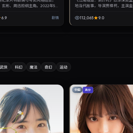
港纪录片将剧情与写实风格结合，
《江南隧道：倒计时》以惊悚类型
玄彬、周迅担纲主角。2022年5
地当代故事，导演贾樟柯，主演金
观众见面，对白精炼，适合晚间沉浸
刘。2019年1月22日登陆院线后
同类华...
回放，兼顾口碑与流...
6.9
112,065
9.0
剧情
武侠
科幻
魔法
奇幻
运动
中国
高分