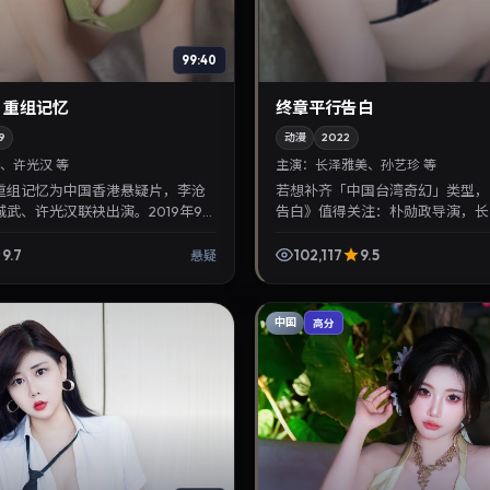
99:40
：重组记忆
终章平行告白
9
动漫
2022
、许光汉 等
主演：
长泽雅美、孙艺珍 等
重组记忆为中国香港悬疑片，李沧
若想补齐「中国台湾奇幻」类型，
武、许光汉联袂出演。2019年9月
告白》值得关注：朴勋政导演，长
讲述人性抉择与反转，推荐给关注华
艺珍主演，2022年5月20日上映
播...
晰，适合华语剧迷拓...
9.7
102,117
9.5
悬疑
中国
高分