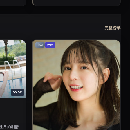
完整榜单
中国
杜比
99:59
出品的剧情