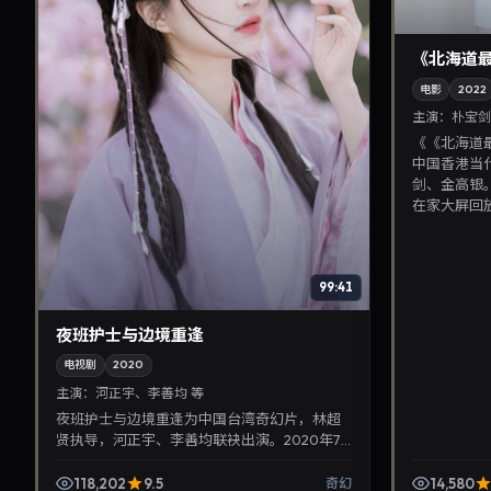
《北海道
电影
2022
主演：
朴宝剑
《《北海道
中国香港当
剑、金高银。
在家大屏回放，
99:41
夜班护士与边境重逢
电视剧
2020
主演：
河正宇、李善均 等
夜班护士与边境重逢为中国台湾奇幻片，林超
贤执导，河正宇、李善均联袂出演。2020年7
月9日首映，讲述人性抉择与反转，推荐给关注
华语影视片库与热播...
118,202
9.5
14,580
奇幻