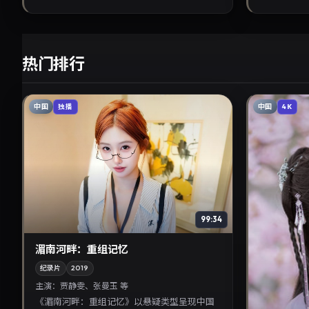
热门排行
中国
中国
独播
4K
99:34
湄南河畔：重组记忆
纪录片
2019
主演：
贾静雯、张曼玉 等
《湄南河畔：重组记忆》以悬疑类型呈现中国