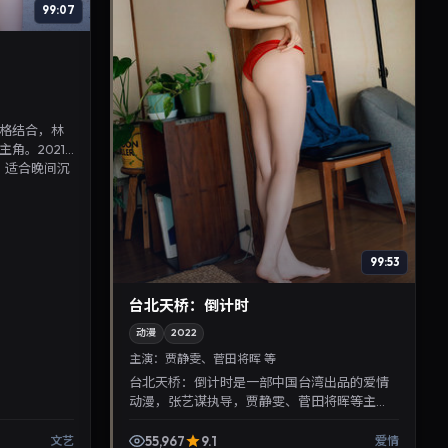
99:07
格结合，林
角。2021
，适合晚间沉
99:53
台北天桥：倒计时
动漫
2022
主演：
贾静雯、菅田将晖 等
台北天桥：倒计时是一部中国台湾出品的爱情
动漫，张艺谋执导，贾静雯、菅田将晖等主
演，2022年11月19日院线上映。剧情围绕都市
情感与悬念展开，适...
55,967
9.1
文艺
爱情