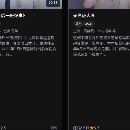
99:33
最后一班纪事》
无名证人席
综艺
2021
、金高银 等
主演：
贾静雯、木村拓哉 等
最后一班纪事》》以惊悚类型呈现
这部中国香港综艺将文艺与写实风
代故事，导演滨口龙介，主演朴宝
超贤掌镜，贾静雯、木村拓哉担纲主
2022年11月5日登陆院线后亦适合
年4月15日与观众见面，对白精炼
兼...
浸式追剧与检索同...
9.3
36,513
9.3
惊悚