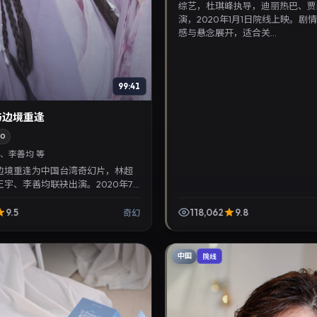
综艺，杜琪峰执导，迪丽热巴、贾
演，2020年1月1日院线上映。剧
感与悬念展开，适合关...
99:41
与边境重逢
20
、李善均 等
边境重逢为中国台湾奇幻片，林超
宇、李善均联袂出演。2020年7
，讲述人性抉择与反转，推荐给关注
与热播...
9.5
118,062
9.8
奇幻
中国
院线