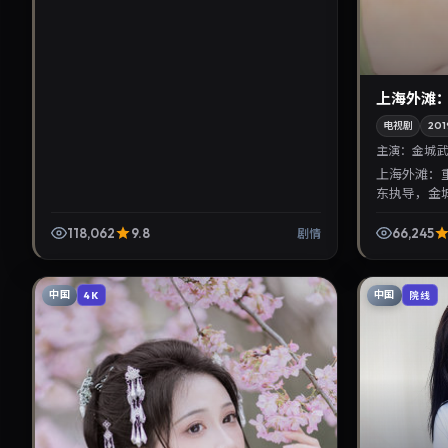
上海外滩
电视剧
201
主演：
金城武
上海外滩：
东执导，金城
3日首映，
语影视片库与热
118,062
9.8
66,245
剧情
中国
中国
4K
院线