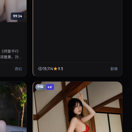
99:14
《终章平行
泽雅美、孙
。剧情线索清
15,114
9.5
奇幻
剧情
中国
4K