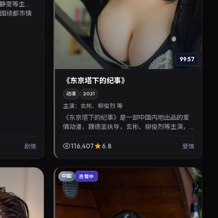
静雯等主
情围绕都市情
99:57
《东京塔下的纪事》
动漫
2021
主演：
玄彬、柳俊烈 等
《东京塔下的纪事》是一部中国内地出品的爱
情动漫，魏德圣执导，玄彬、柳俊烈等主演，
2021年2月11日院线上映。剧情围绕都市情感与
悬念展开，适合关...
116,407
6.8
剧情
爱情
中国
连载中