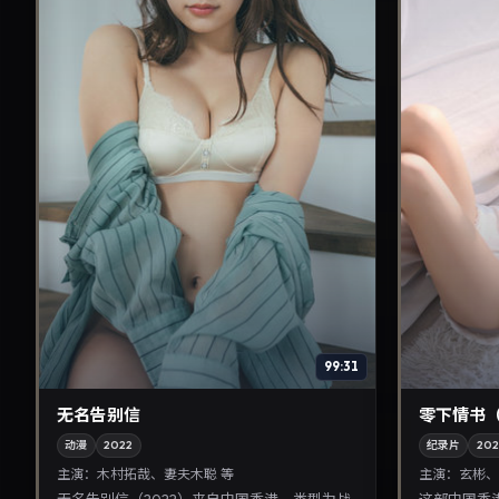
99:31
无名告别信
零下情书
动漫
2022
纪录片
202
主演：
木村拓哉、妻夫木聪 等
主演：
玄彬、