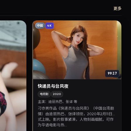
更多
中国
4K
99:17
快递员与台风夜
电视剧
2020
主演：
迪丽热巴、张译 等
刁亦男作品《快递员与台风夜》（中国台湾·剧
情）由迪丽热巴、张译领衔，2020年2月11日正
式上映。影片叙事紧凑，人物刻画细腻，可作
为华语电影与热...