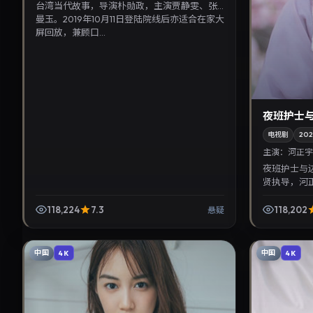
台湾当代故事，导演朴勋政，主演贾静雯、张
曼玉。2019年10月11日登陆院线后亦适合在家大
屏回放，兼顾口...
夜班护士
电视剧
20
主演：
河正宇
夜班护士与
贤执导，河正
月9日首映
华语影视片库
118,224
7.3
118,202
悬疑
中国
中国
4K
4K