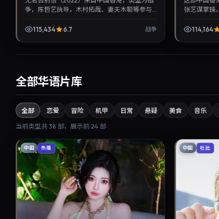
无名告别信（2022）来自中国香港，类型为战
这部中国香
争，陈哲艺执导，木村拓哉、妻夫木聪等参与
张艺谋掌镜，
演出。2022年8月6日公映，画面质感突出，兼
月20日与
顾院线观感与家...
式追剧与检索
115,434
6.7
114,164
战争
全部华语片库
全部
恋爱
冒险
机甲
日常
悬疑
美食
音乐
当前类型共
38
部，展示前
24
部
中国
中国
热播
杜比