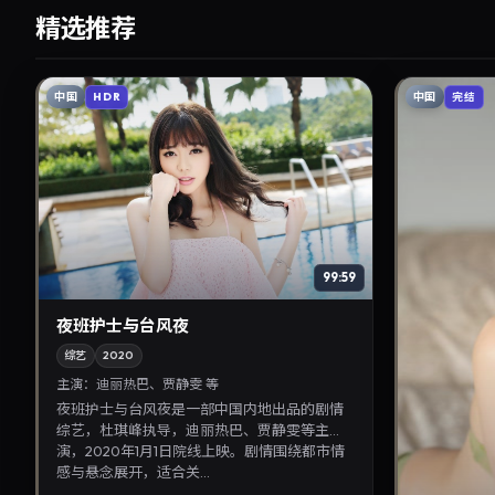
精选推荐
中国
中国
HDR
完结
99:59
夜班护士与台风夜
综艺
2020
主演：
迪丽热巴、贾静雯 等
夜班护士与台风夜是一部中国内地出品的剧情
综艺，杜琪峰执导，迪丽热巴、贾静雯等主
演，2020年1月1日院线上映。剧情围绕都市情
感与悬念展开，适合关...