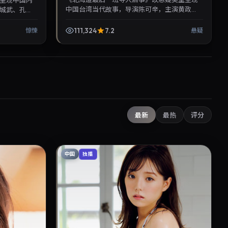
呈现中国内
中国台湾当代故事，导演陈可辛，主演黄政
城武、孔
民、IU。2019年9月21日登陆院线后亦适合在家
亦适合在家大屏
大屏回放，兼顾口...
111,324
7.2
惊悚
悬疑
最新
最热
评分
中国
独播