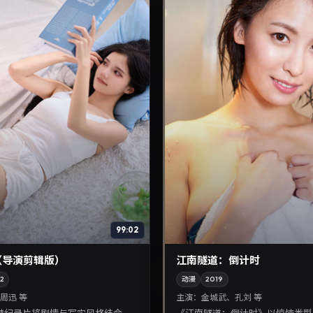
99:02
（导演剪辑版）
江南隧道：倒计时
2
动漫
2019
周迅 等
主演：
金城武、孔刘 等